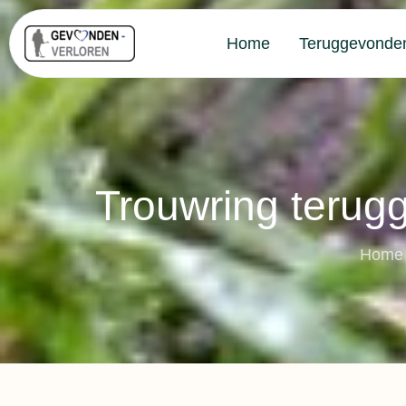
Home
Teruggevonde
Trouwring terugg
Home