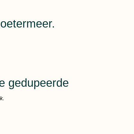
Zoetermeer.
 de gedupeerde
k.