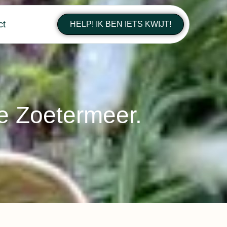
ct
HELP! IK BEN IETS KWIJT!
te Zoetermeer.