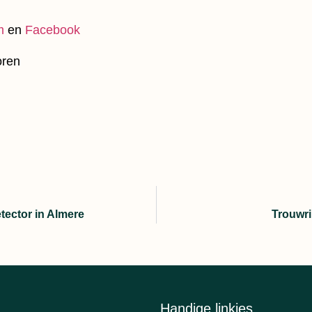
m
en
Facebook
tector in Almere
Trouwr
Handige linkjes