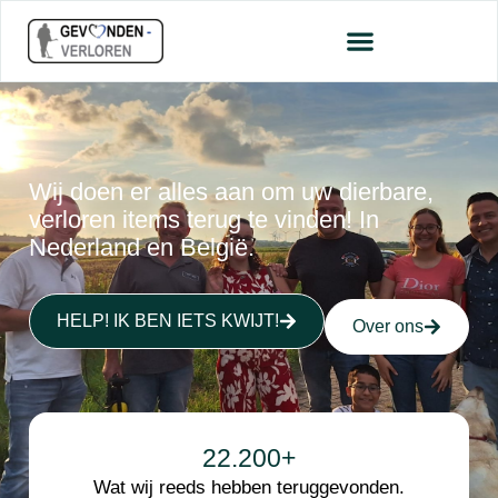
Wij doen er alles aan om uw dierbare,
verloren items terug te vinden! In
Nederland en België.
HELP! IK BEN IETS KWIJT!
Over ons
22.200
+
Wat wij reeds hebben teruggevonden.