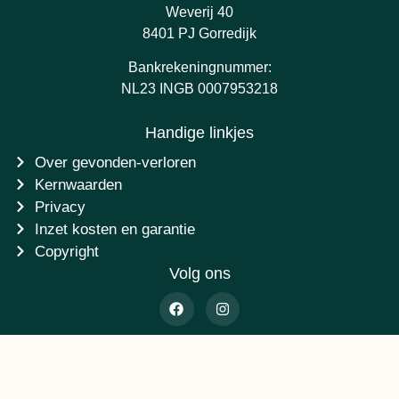
Weverij 40
8401 PJ Gorredijk
Bankrekeningnummer:
NL23 INGB 0007953218
Handige linkjes
Over gevonden-verloren
Kernwaarden
Privacy
Inzet kosten en garantie
Copyright
Volg ons
©2014 - 2026 Stichting Gevonden-verloren.nl - Ontwikkeling
AtSea Design & Media