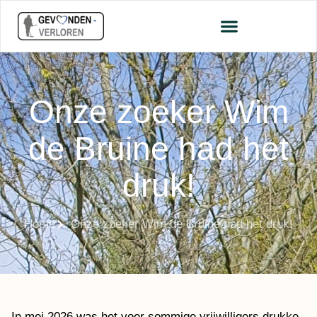
Onze zoeker Wim
de Bruine had het
druk!
Home
Onze zoeker Wim de Bruine had het druk!
In mei 2026 was het voor sommige vrijwilligers drukke