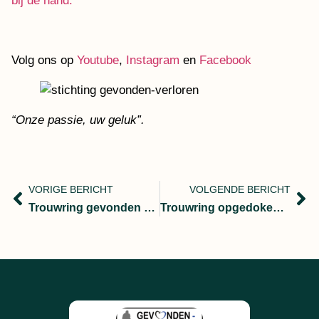
bij de hand:
Volg ons op
Youtube
,
Instagram
en
Facebook
“Onze passie, uw geluk”.
VORIGE BERICHT
VOLGENDE BERICHT
Trouwring gevonden bij testen Minelab Equinox 800
Trouwring opgedoken in de grachten van Delft