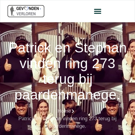
Patrick en Stephan
vinden ring 273
terug bij
paardenmanege.
Home
Patrick en Stephan vinden ring 273 terug bij
paardenmanege.