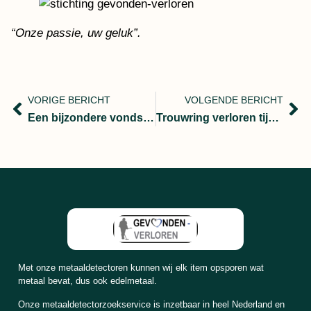
“Onze passie, uw geluk”.
VORIGE BERICHT
VOLGENDE BERICHT
Een bijzondere vondst door Patrick en Stefan
Trouwring verloren tijdens het voeren van de eenden
Met onze metaaldetectoren kunnen wij elk item opsporen wat
metaal bevat, dus ook edelmetaal.
Onze metaaldetectorzoekservice is inzetbaar in heel Nederland en