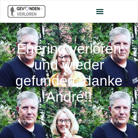
Ehering verloren
und wieder
gefunden, danke
André!!
Home
Ehering verloren und wieder gefunden, danke André!!