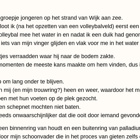
groepje jongeren op het strand van Wijk aan zee.
t ik (na het opzetten van een volleybalveld) eerst een 
leybal mee het water in en nadat ik een duik had genom
k iets van mijn vinger glijden en vlak voor me in het wate
etjes verraadden waar hij naar de bodem zakte.
e momenten de meeste kans maakte om hem vinden, dus i
om lang onder te blijven.
ij (en mijn trouwring?) heen en weer, waardoor het mo
ben met hun voeten op de plek gezocht.
len schepnet mochten niet baten.
eeds onwaarschijnlijker dat die ooit door iemand gevon
 een binnenring van houdt en een buitenring van palladi
or mijn schoonvader die in het proces van gieten zelfs 