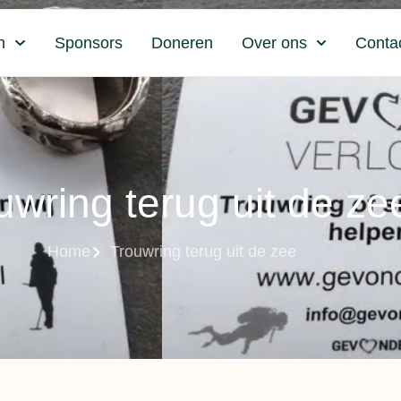
n
Sponsors
Doneren
Over ons
Conta
uwring terug uit de ze
Home
Trouwring terug uit de zee