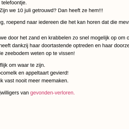
telefoontje.
ijn we 10 juli getrouwd? Dan heeft ze hem!!!
rug, roepend naar iedereen die het kan horen dat die mev
n we door het zand en krabbelen zo snel mogelijk op om 
a heeft dankzij haar doortastende optreden en haar doorz
 de zeebodem weten op te vissen!
lijk om waar te zijn.
omelk en appeltaart gevierd!
 ik vast nooit meer meemaken.
jwilligers van
gevonden-verloren.