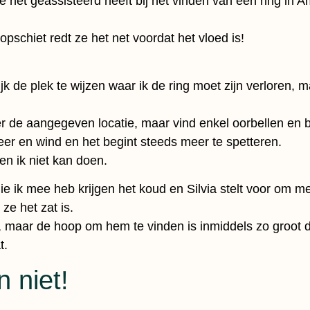
” die net geassisteerd heeft bij het vinden van een ring 
opschiet redt ze het net voordat het vloed is!
 de plek te wijzen waar ik de ring moet zijn verloren, maa
ver de aangegeven locatie, maar vind enkel oorbellen en 
weer en wind en het begint steeds meer te spetteren.
n ik niet kan doen.
die ik mee heb krijgen het koud en Silvia stelt voor om 
ze het zat is.
 maar de hoop om hem te vinden is inmiddels zo groot d
t.
 niet!