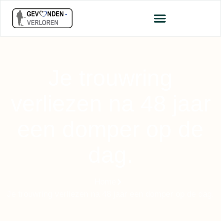
Je trouwring
verliezen na 48 jaar
een domper op de
dag.
Home
Je trouwring verliezen na 48 jaar een domper op de dag.