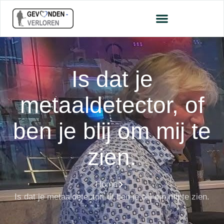
Is dat je
metaaldetector, of
ben je blij om mij te
zien.
Home
Is dat je metaaldetector, of ben je blij om mij te zien.