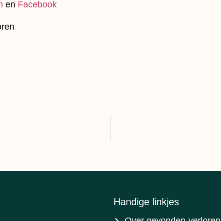
m
en
Facebook
Handige linkjes
Over gevonden-verloren