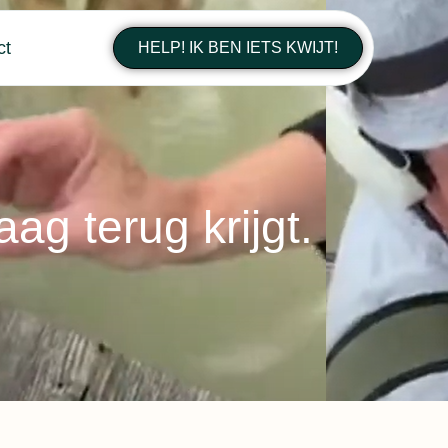
ct
HELP! IK BEN IETS KWIJT!
ag terug krijgt.