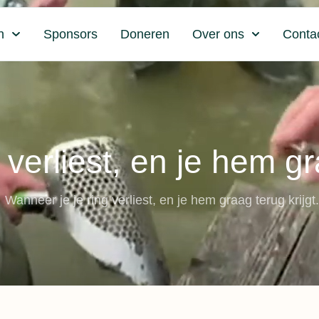
n
Sponsors
Doneren
Over ons
Conta
verliest, en je hem gra
Wanneer je je ring verliest, en je hem graag terug krijgt.