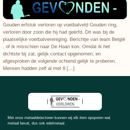
Gouden erfstuk verloren op voetbalveld Gouden ring,
verloren door zoon die hij had geërfd. Dit was bij de
plaatselijke voetbalvereniging. Berichtje van team België
, of ik misschien naar De Haan kon. Omdat ik het
dichtste bij zat, gelijk contact opgenomen, en
afgesproken de volgende ochtend gelijk te proberen.
Mensen hadden zelf al met 8 […]
Met onze metaaldetectoren kunnen wij elk item opsporen wat
metaal bevat, dus ook edelmetaal.