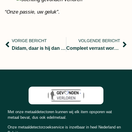
“Onze passie, uw geluk”.
VORIGE BERICHT
VOLGENDE BERICHT
Didam, daar is hij dan ring terug uit de stal.
Compleet verrast wordt de ring in ontvangst genomen!
Met onze metaaldetectoren kunnen wij elk item opsporen wat
metaal bevat, dus ook edelmetaal.
Onze metaaldetectorzoekservice is inzetbaar in heel Nederland en