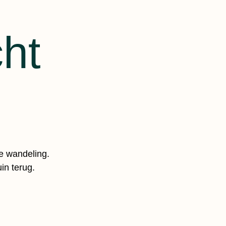
ht
te wandeling.
in terug.