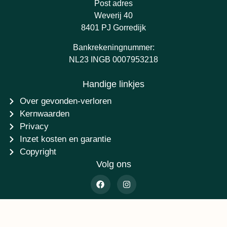
Post adres
Weverij 40
8401 PJ Gorredijk
Bankrekeningnummer:
NL23 INGB 0007953218
Handige linkjes
Over gevonden-verloren
Kernwaarden
Privacy
Inzet kosten en garantie
Copyright
Volg ons
©2014 - 2026 Stichting Gevonden-verloren.nl - Ontwikkeling
AtSea Design & Media