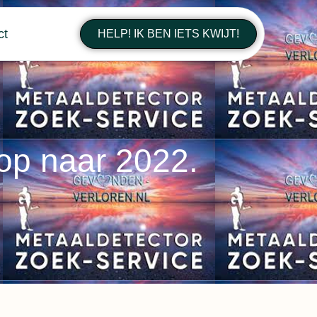
ct
HELP! IK BEN IETS KWIJT!
 op naar 2022.