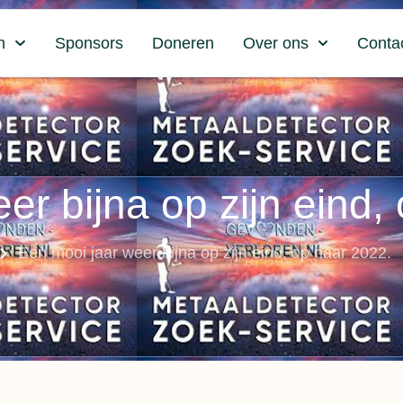
n
Sponsors
Doneren
Over ons
Conta
er bijna op zijn eind,
Een mooi jaar weer bijna op zijn eind, op naar 2022.