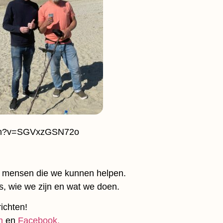
tch?v=SGVxzGSN72o
er mensen die we kunnen helpen.
, wie we zijn en wat we doen.
ichten!
m
en
Facebook.