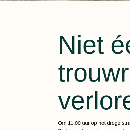
Niet 
trouwr
verlor
Om 11:00 uur op het droge str