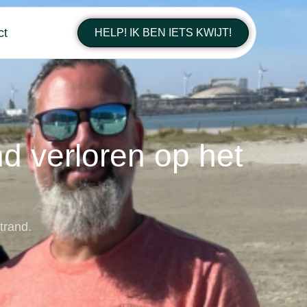
ct
HELP! IK BEN IETS KWIJT!
d verloren op het
trand.