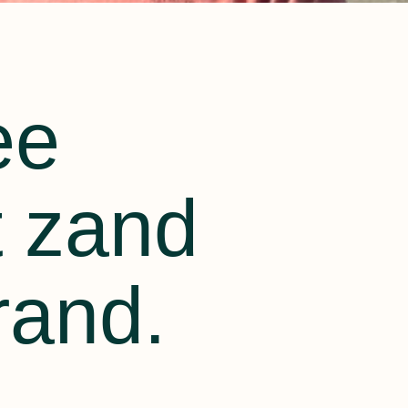
ee
t zand
rand.