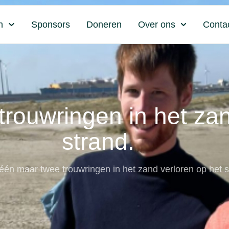
n
Sponsors
Doneren
Over ons
Conta
trouwringen in het zan
strand.
 één maar twee trouwringen in het zand verloren op het s