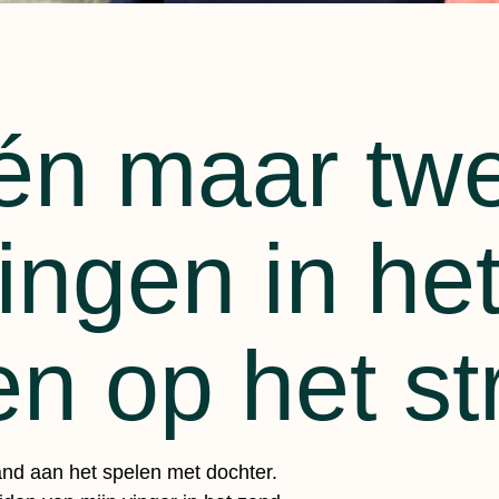
één maar tw
ingen in he
en op het st
and aan het spelen met dochter.