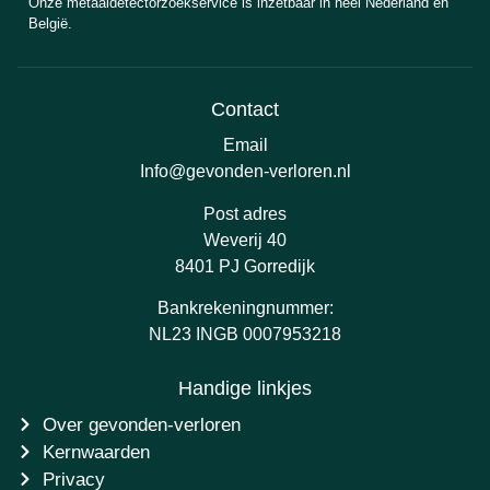
Onze metaaldetectorzoekservice is inzetbaar in heel Nederland en
België.
Contact
Email
Info@gevonden-verloren.nl
Post adres
Weverij 40
8401 PJ Gorredijk
Bankrekeningnummer:
NL23 INGB 0007953218
Handige linkjes
Over gevonden-verloren
Kernwaarden
Privacy