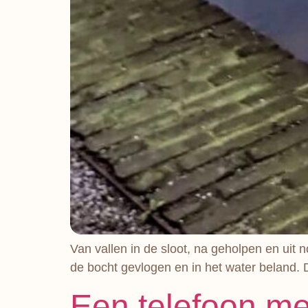
Van vallen in de sloot, na geholpen en uit n
de bocht gevlogen en in het water beland. 
Een telefoon me