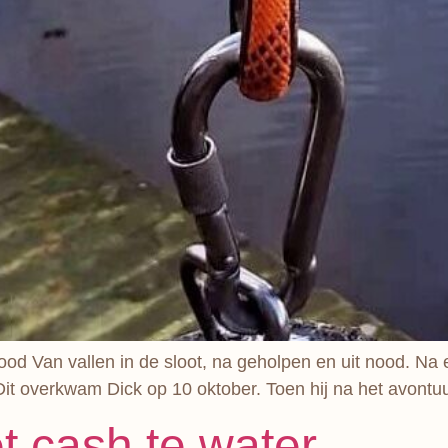
ood Van vallen in de sloot, na geholpen en uit nood. Na 
Dit overkwam Dick op 10 oktober. Toen hij na het avontu
t cash te water