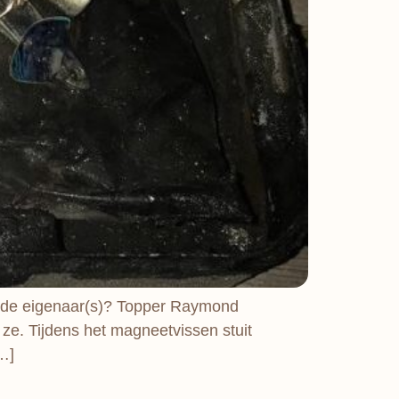
n de eigenaar(s)? Topper Raymond
ze. Tijdens het magneetvissen stuit
[…]