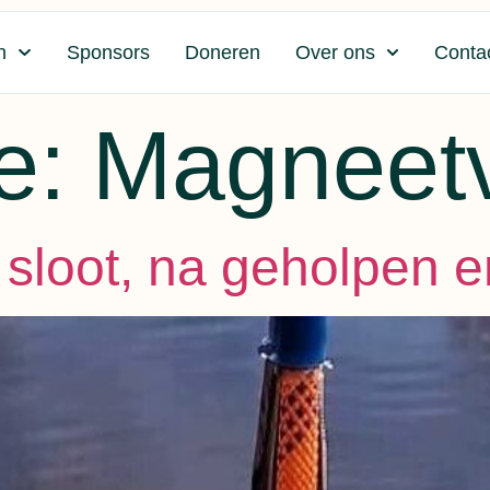
n
Sponsors
Doneren
Over ons
Conta
e:
Magneet
 sloot, na geholpen e