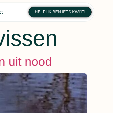
ct
HELP! IK BEN IETS KWIJT!
vissen
n uit nood