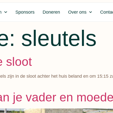
n
Sponsors
Doneren
Over ons
Conta
e:
sleutels
e sloot
els zijn in de sloot achter het huis beland en om 15:15 
an je vader en moede