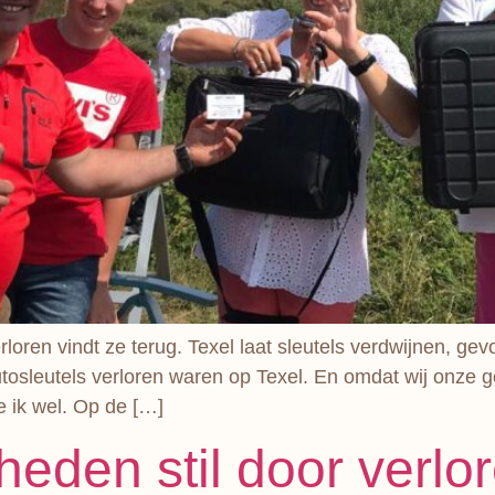
loren vindt ze terug. Texel laat sleutels verdwijnen, gev
osleutels verloren waren op Texel. En omdat wij onze gez
 ik wel. Op de […]
den stil door verlor