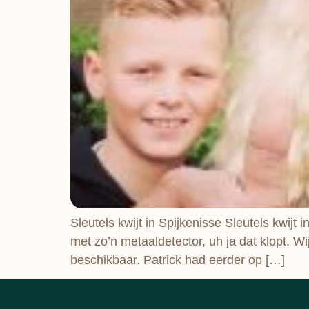
Sleutels kwijt in Spijkenisse Sleutels kwijt 
met zo’n metaaldetector, uh ja dat klopt. Wij
beschikbaar. Patrick had eerder op […]