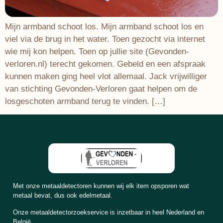
Mijn armband schoot los. Mijn armband schoot los en
viel via de brug in het water. Toen gezocht via internet
wie mij kon helpen. Toen op jullie site (Gevonden-
verloren.nl) terecht gekomen. Gebeld en een afspraak
kunnen maken ging heel vlot allemaal. Jack vrijwilliger
van stichting Gevonden-Verloren gaat helpen om de
losgeschoten armband terug te vinden. […]
Met onze metaaldetectoren kunnen wij elk item opsporen wat
metaal bevat, dus ook edelmetaal.
Onze metaaldetectorzoekservice is inzetbaar in heel Nederland en
België.