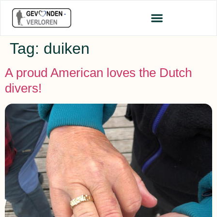
Tag:
duiken
A proud American loves the Dutch
divers!