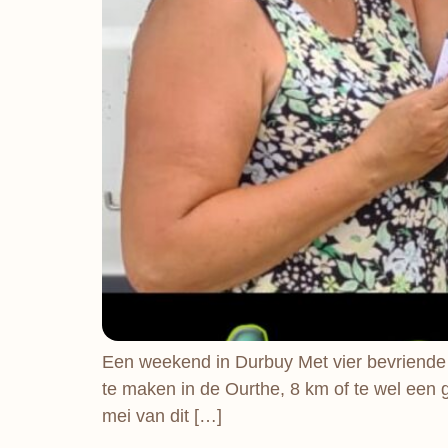
Een weekend in Durbuy Met vier bevriende
te maken in de Ourthe, 8 km of te wel een 
mei van dit […]