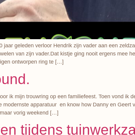
0 jaar geleden verloor Hendrik zijn vader aan een zeldz
welen van zijn vader.Dat kistje ging nooit ergens mee h
igen ontworpen ring te […]
ound.
r ik mijn trouwring op een familiefeest. Toen vond ik 
e modernste apparatuur en know how Danny en Geert von
, maar vorig weekend […]
ren tijdens tuinwer