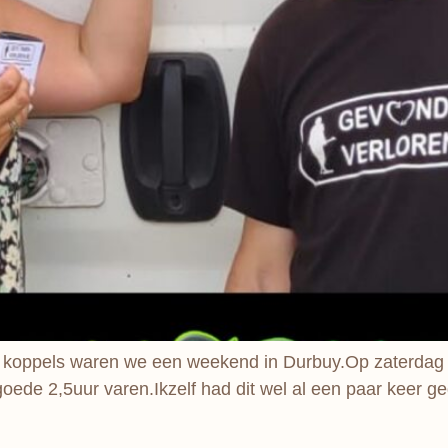
 koppels waren we een weekend in Durbuy.Op zaterdag 
goede 2,5uur varen.Ikzelf had dit wel al een paar keer g