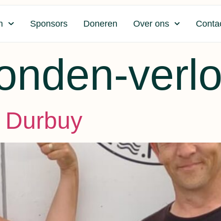
n
Sponsors
Doneren
Over ons
Conta
onden-verlo
 Durbuy