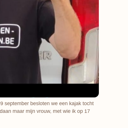
9 september besloten we een kajak tocht
edaan maar mijn vrouw, met wie ik op 17