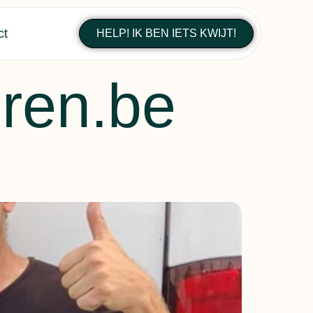
ct
HELP! IK BEN IETS KWIJT!
ren.be