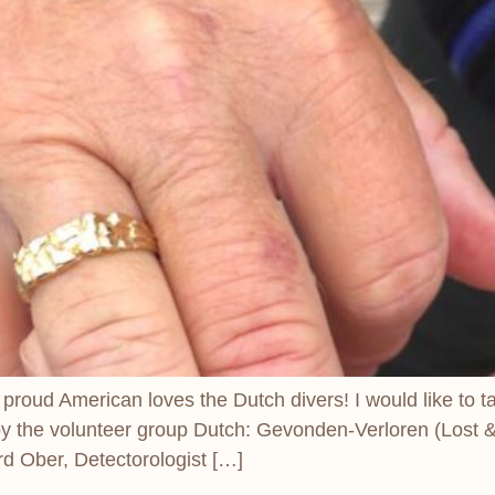
 proud American loves the Dutch divers! I would like to 
the volunteer group Dutch: Gevonden-Verloren (Lost & 
d Ober, Detectorologist […]