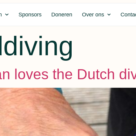
n
Sponsors
Doneren
Over ons
Conta
ddiving
n loves the Dutch div