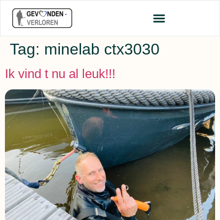
Tag:
minelab ctx3030
Ik vind t nu al leuk!!!