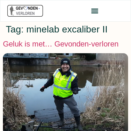
Tag:
minelab excaliber II
Geluk is met… Gevonden-verloren