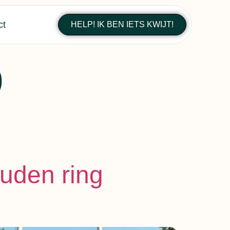
ct
HELP! IK BEN IETS KWIJT!
p
ouden ring