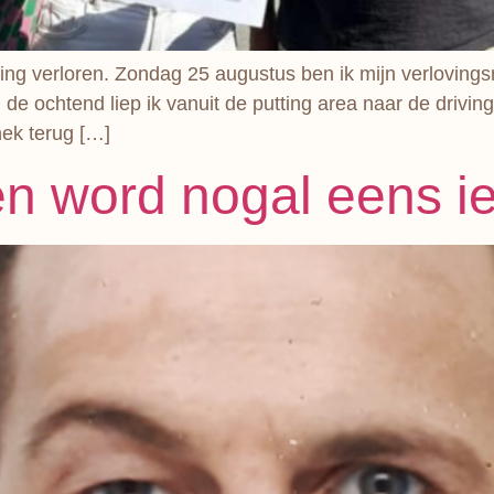
ing verloren. Zondag 25 augustus ben ik mijn verlovings
e ochtend liep ik vanuit de putting area naar de drivin
nek terug […]
en word nogal eens ie