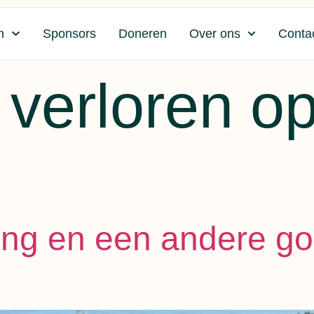
n
Sponsors
Doneren
Over ons
Conta
 verloren o
ring en een andere g