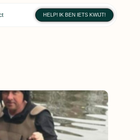
ct
HELP! IK BEN IETS KWIJT!