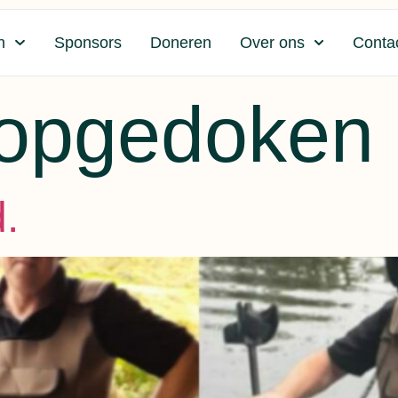
n
Sponsors
Doneren
Over ons
Conta
 opgedoken
.