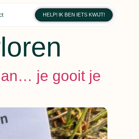
ct
HELP! IK BEN IETS KWIJT!
loren
an… je gooit je