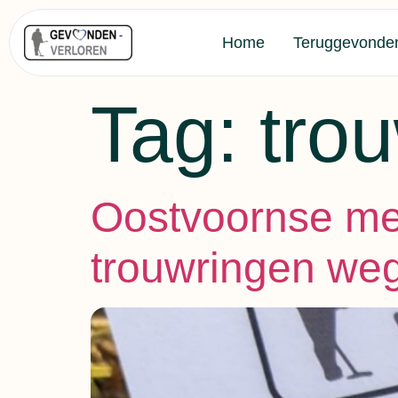
Home
Teruggevonde
Tag:
tro
Oostvoornse mee
trouwringen weg