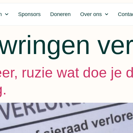
n
Sponsors
Doneren
Over ons
Conta
uwringen ver
r, ruzie wat doe je d
.