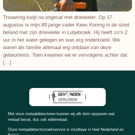
Trouwring kwijt na ongeval met driewieler. Op 17
augustus is mijn 89 jarige vader Kees Koning in de sloot
beland met zijn driewieler in Lutjebroek. Hij heeft zo’n 2
uur in het water gelegen en was erg onderkoeld. We
waren als familie allemaal erg ontdaan van deze
gebeurtenis. Toen kwamen we er vervolgens achter dat
[…]
Met onze metaaldetectoren kunnen wij elk item opsporen wat
metaal bevat, dus ook edelmetaal.
Onze metaaldetectorzoekservice is inzetbaar in heel Nederland en