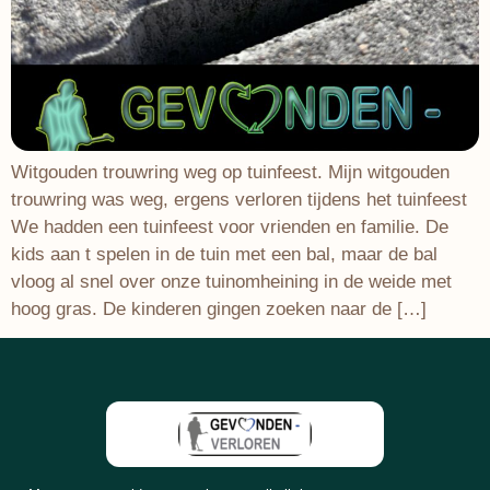
Witgouden trouwring weg op tuinfeest. Mijn witgouden
trouwring was weg, ergens verloren tijdens het tuinfeest
We hadden een tuinfeest voor vrienden en familie. De
kids aan t spelen in de tuin met een bal, maar de bal
vloog al snel over onze tuinomheining in de weide met
hoog gras. De kinderen gingen zoeken naar de […]