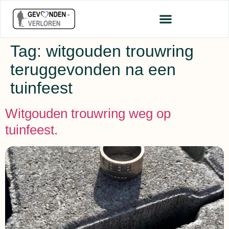
Tag:
witgouden trouwring
teruggevonden na een
tuinfeest
Witgouden trouwring weg op
tuinfeest.