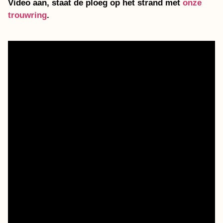
Video aan, staat de ploeg op het strand met
onze
trouwring
.