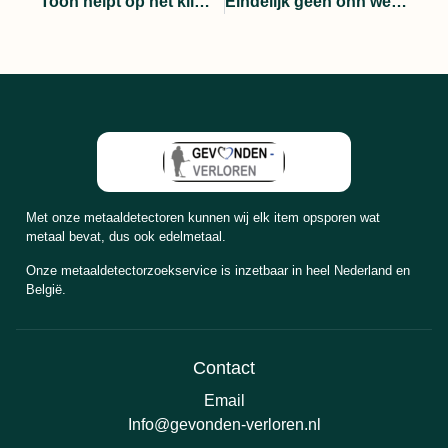
Toon helpt op het klimpark, hij hoefde gelukkig niet de hoogte in!
Eindelijk geen ohh we hebben hem al, meer bij Arjan!
Met onze metaaldetectoren kunnen wij elk item opsporen wat
metaal bevat, dus ook edelmetaal.
Onze metaaldetectorzoekservice is inzetbaar in heel Nederland en
België.
Contact
Email
Info@gevonden-verloren.nl