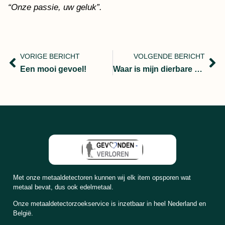
“Onze passie, uw geluk”.
VORIGE BERICHT
VOLGENDE BERICHT
Een mooi gevoel!
Waar is mijn dierbare ring?
Met onze metaaldetectoren kunnen wij elk item opsporen wat
metaal bevat, dus ook edelmetaal.
Onze metaaldetectorzoekservice is inzetbaar in heel Nederland en
België.