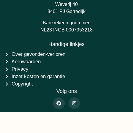
Weverij 40
8401 PJ Gorredijk
Bankrekeningnummer:
NL23 INGB 0007953218
Handige linkjes
Over gevonden-verloren
Kernwaarden
Privacy
Inzet kosten en garantie
Copyright
Volg ons
©2014 - 2026 Stichting Gevonden-verloren.nl - Ontwikkeling
AtSea Design & Media