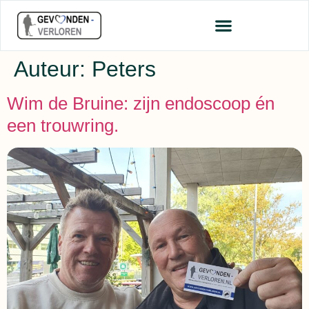
Auteur:
Peters
Wim de Bruine: zijn endoscoop én
een trouwring.