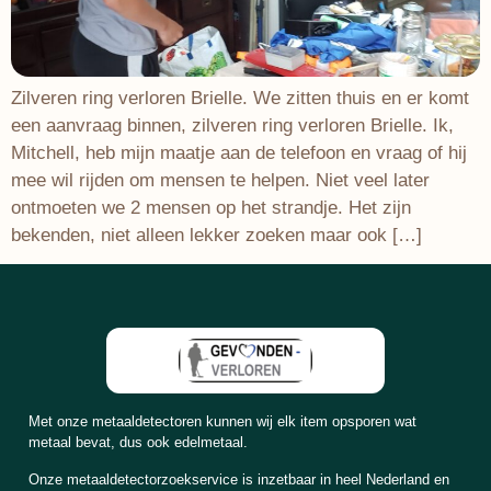
Zilveren ring verloren Brielle. We zitten thuis en er komt
een aanvraag binnen, zilveren ring verloren Brielle. Ik,
Mitchell, heb mijn maatje aan de telefoon en vraag of hij
mee wil rijden om mensen te helpen. Niet veel later
ontmoeten we 2 mensen op het strandje. Het zijn
bekenden, niet alleen lekker zoeken maar ook […]
Met onze metaaldetectoren kunnen wij elk item opsporen wat
metaal bevat, dus ook edelmetaal.
Onze metaaldetectorzoekservice is inzetbaar in heel Nederland en