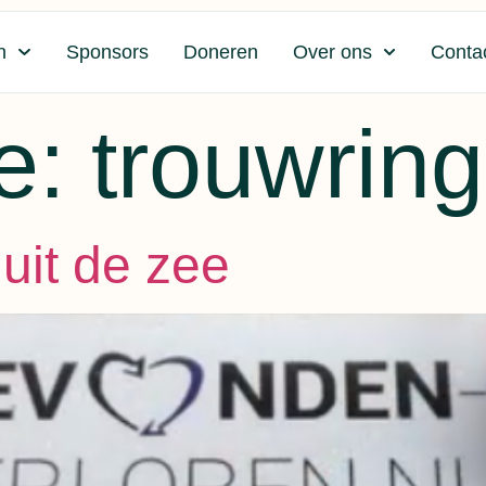
n
Sponsors
Doneren
Over ons
Conta
e:
trouwring
uit de zee