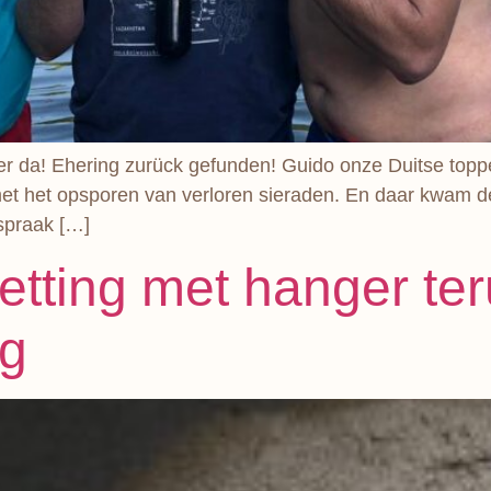
der da! Ehering zurück gefunden! Guido onze Duitse topp
et het opsporen van verloren sieraden. En daar kwam dez
spraak […]
etting met hanger t
ag