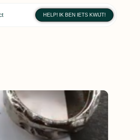
ct
HELP! IK BEN IETS KWIJT!